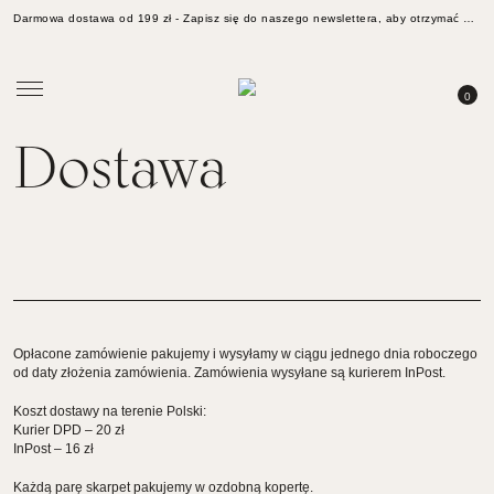
Darmowa dostawa od 199 zł -
Zapisz się do naszego newslettera, aby otrzymać aktualności, inspiracje i 10% rabatu na zakupy
0
Dostawa
Opłacone zamówienie pakujemy i wysyłamy w ciągu jednego dnia roboczego
od daty złożenia zamówienia. Zamówienia wysyłane są kurierem InPost.
Koszt dostawy na terenie Polski:
Kurier DPD – 20 zł
InPost – 16 zł
Każdą parę skarpet pakujemy w ozdobną kopertę.